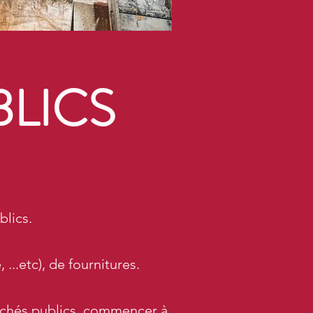
BLICS
blics.
...etc), de fournitures.
rchés publics, commencer à