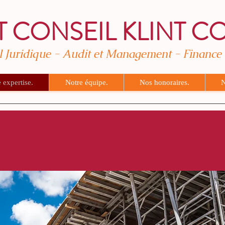
T CONSEIL KLINT C
l Juridique - Audit et Management - Finance
 expertise.
Notre équipe.
Nos honoraires.
N