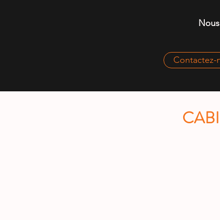
Nous 
Contactez-n
CABI