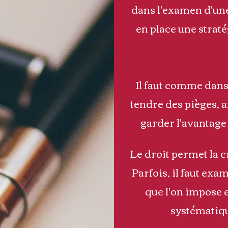
dans l'examen d'une
en place une straté
Il faut comme dans 
tendre des pièges,
a
garder l'avantage 
Le droit permet la cr
Parfois, il faut exam
que l'on impose es
systémati