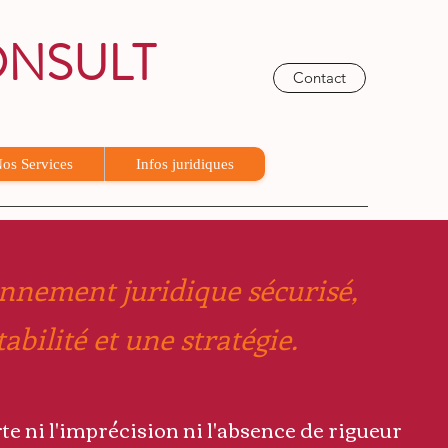
ONSULT
Contact
 et Marketing
os Services
Infos juridiques
nnement juridique sécurisé,
abilité et une stratégie.
te ni l'imprécision ni l'absence de rigueur