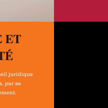
 ET
TÉ
il juridique
s, par sa
uement.