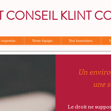
T CONSEIL KLINT C
l Juridique - Audit et Management - Finance
 expertise.
Notre équipe.
Nos honoraires.
N
Un enviro
une st
Le droit ne suppor